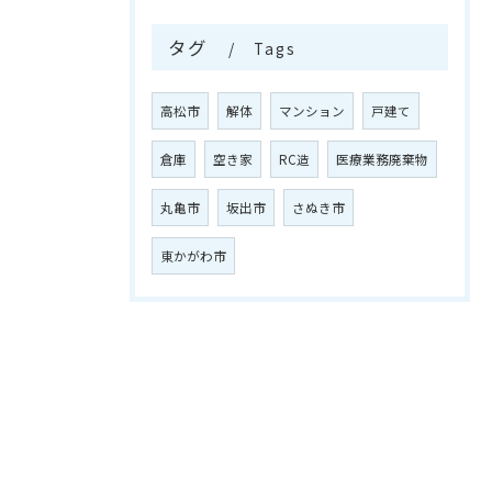
タグ
Tags
高松市
解体
マンション
戸建て
倉庫
空き家
RC造
医療業務廃棄物
丸亀市
坂出市
さぬき市
東かがわ市