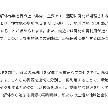
持続可能性を高める最新技術
ゼロウェイスト解体への挑戦
解体作業を行う上で非常に重要です。適切に廃材が処理され
より、埋立地の増加や環境汚染が進行し、地球温暖化にも繋
リサイクル可能な廃材の種類
することが求められます。また、最近では廃材の再利用が進
解体業界のグリーン革命
す。このような廃材処理の実践は、環境保護に寄与するばか
持続可能な社会構築のための解体
解体業者と環境活動家の協働
未来を見据えた解体廃材処理の進化と革新
未来の解体技術を探る
理を超え、資源の再利用を促進する重要なプロセスです。解
AIが変える廃材処理の未来
ます。これらの資源を適切に分別し、再利用することで、環
廃材から生まれる新しい価値
イクルするための新しい技術を導入し、効率的な処理を行っ
解体業界の未来ビジョンとは
。解体から始まる資源の再利用は、私たちの生活や地域社会
持続可能性を実現するためのイノベーション
環境に優しい解体の未来像