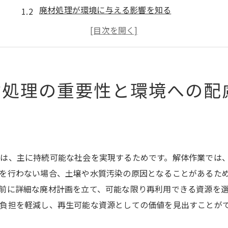
廃材処理が環境に与える影響を知る
解体から始まる資源の再利用
法律が定める廃材処理の基準
地域社会との連携で実現するエコ解体
廃材処理の国際的な取り組み
材処理の重要性と環境への配
解体作業の裏側廃材処理で環境負荷を最小限に
デジタル技術が変える解体の現場
廃材の分別とリサイクルのプロセス
環境負荷を減らす解体作業の工夫
は、主に持続可能な社会を実現するためです。解体作業では
解体業者が実践するエコ手法
を行わない場合、土壌や水質汚染の原因となることがあるた
持続可能な解体を支える技術革新
前に詳細な廃材計画を立て、可能な限り再利用できる資源を
負担を軽減し、再生可能な資源としての価値を見出すことが
地域資源としての廃材利用
廃材処理の最前線解体作業における持続可能性の追求