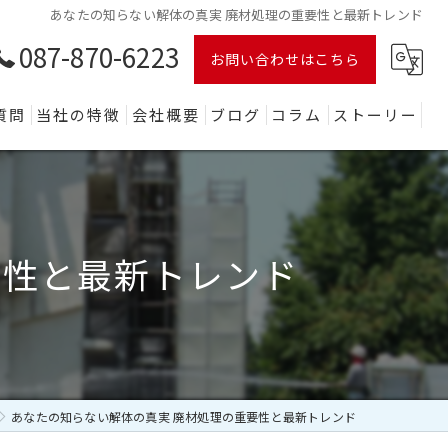
あなたの知らない解体の真実 廃材処理の重要性と最新トレンド
087-870-6223
お問い合わせはこちら
質問
当社の特徴
会社概要
ブログ
コラム
ストーリー
木造
鉄骨
要性と最新トレンド
ビル
店舗
産業廃棄物
あなたの知らない解体の真実 廃材処理の重要性と最新トレンド