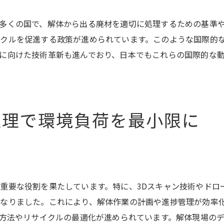
廃材処理の未来を変えるイノベーション
革新的アプローチで未来を守る
多くの国で、解体から出る廃材を適切に処理するための基準や
解体作業の新たな視点廃材処理で築く持続可能な社会
クルを促進する政策が進められています。このような国際的
に向けた技術革新も進んでおり、日本でもこれらの国際的な
持続可能な社会を目指す解体の役割
廃材処理の視点を変える取り組み
解体業界が社会に果たす責任
共生社会に向けた解体の挑戦
処理で環境負荷を最小限に
廃材処理で実現する社会貢献
エコフレンドリーな社会構築の鍵
廃材が語る解体の真実環境を考慮した処理の必要性
廃材の声に耳を傾ける理由
重要な役割を果たしています。特に、3Dスキャン技術やドロ
環境を守るための廃材処理の重要性
なりました。これにより、解体作業の計画や進捗管理が効率
解体現場から見る環境意識の高まり
理方法やリサイクルの最適化が進められています。解体現場の