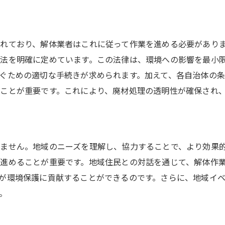
解体業界の新常識廃材処理の最新トレンド
最新の解体技術とその応用例
れており、解体業者はこれに従って作業を進める必要があり
廃材処理における新しい常識
法を明確に定めています。この法律は、環境への影響を最小
持続可能性を高める技術トレンド
ぐための適切な手続きが求められます。加えて、各自治体の
解体におけるエコ技術の進化
ことが重要です。これにより、廃材処理の透明性が確保され
廃材利用の新しいアプローチ
未来を見据えた解体技術の展望
資源を守る解体における廃材処理の革新的アプローチ
ません。地域のニーズを理解し、協力することで、より効果
資源循環型解体の実現に向けて
進めることが重要です。地域住民との対話を通じて、解体作
廃材を資源に変える技術革新
が環境保護に貢献することができるのです。さらに、地域イ
解体から生まれる循環型社会
。
新技術で解決する廃材の課題