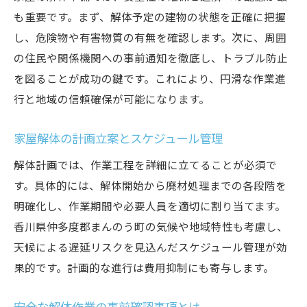
も重要です。まず、解体予定の建物の状態を正確に把握
ト
し、危険物や有害物質の有無を確認します。次に、周囲
追加費用が発生しやすいケースと対策
の住民や関係機関への事前通知を徹底し、トラブル防止
解体工事を依頼する際の注意点まとめ
を図ることが成功の鍵です。これにより、円滑な作業進
家屋解体依頼時に確認すべき契約内容
行と地域の信頼確保が可能になります。
解体工事の範囲と作業内容を明確にする方
法
家屋解体の計画立案とスケジュール管理
トラブル回避のための事前打ち合わせの重
解体計画では、作業工程を詳細に立てることが必須で
要性
す。具体的には、解体開始から廃材処理までの各段階を
見積もり内容の詳細と注意するポイント
明確化し、作業期間や必要人員を適切に割り当てます。
工事スケジュール調整で失敗しないコツ
香川県仲多度郡まんのう町の気候や地域特性も考慮し、
補助金活用で解体コストを賢く抑えるコツ
天候による遅延リスクを見込んだスケジュール管理が効
果的です。計画的な進行は費用抑制にも寄与します。
家屋解体に利用できる補助金の種類とは
補助金申請の流れと必要な書類を解説
安全な解体作業の事前確認事項とは