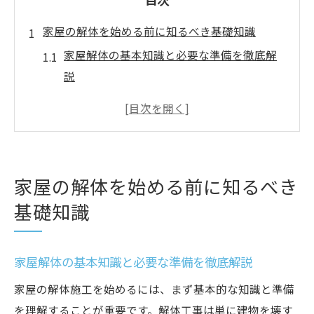
家屋の解体を始める前に知るべき基礎知識
家屋解体の基本知識と必要な準備を徹底解
説
解体工事の流れを知ってトラブルを未然に
防ぐ方法
解体手順書を活用して失敗しない解体計画
を立てる
家屋の解体を始める前に知るべき
家の解体で片付けるべき範囲と注意点を押
基礎知識
さえる
解体工事で届出不要になるケースと注意点
を解説
家屋解体の基本知識と必要な準備を徹底解説
安心して進めるための解体工事の流れと注意点
家屋の解体施工を始めるには、まず基本的な知識と準備
解体工事の全体的な流れと各工程のポイン
を理解することが重要です。解体工事は単に建物を壊す