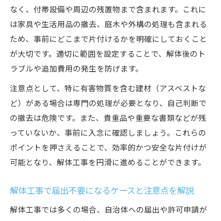
なく、付帯設備や周辺の残置物まで含まれます。これに
解体工事で費用トラブルを防ぐ事前準備の
は家具や生活用品の撤去、庭木や外構の処理も含まれる
重要性
ため、事前にどこまで片付けるかを明確にしておくこと
誤解しやすい追加費用の発生例とその対策
が大切です。適切に範囲を設定することで、解体後のト
方法
ラブルや追加費用の発生を防げます。
解体見積もり依頼時の注意点と比較のコツ
注意点として、特に有害物質を含む建材（アスベストな
を伝授
ど）がある場合は専門の処理が必要となり、自己判断で
家屋解体で失敗しないための計画策定ポイ
の撤去は危険です。また、貴重品や重要な書類などが残
ント
っていないか、事前に入念に確認しましょう。これらの
解体工事でよくあるトラブル事例と回避策
ポイントを押さえることで、効率的かつ安全な片付けが
まとめ
可能となり、解体工事を円滑に進めることができます。
解体工事で届出不要になるケースと注意点を解説
解体工事では多くの場合、自治体への届出や許可申請が