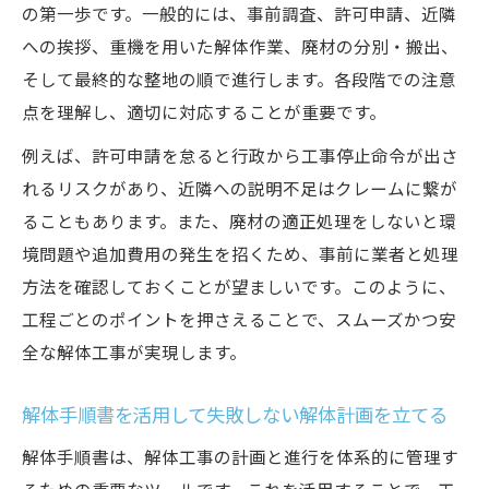
の第一歩です。一般的には、事前調査、許可申請、近隣
追加費用が発生しやすい解体工事の要因一
への挨拶、重機を用いた解体作業、廃材の分別・搬出、
覧
そして最終的な整地の順で進行します。各段階での注意
解体費用の予算計画を立てるための実践的
点を理解し、適切に対応することが重要です。
手順
例えば、許可申請を怠ると行政から工事停止命令が出さ
一軒家の解体費用と坪数・構造別の考え方
れるリスクがあり、近隣への説明不足はクレームに繋が
自分でできる解体作業と専門業者依頼の違い
ることもあります。また、廃材の適正処理をしないと環
家の解体を自分で行う際のリスクと注意ポ
境問題や追加費用の発生を招くため、事前に業者と処理
イント
方法を確認しておくことが望ましいです。このように、
解体業者へ依頼する場合の安心ポイントと
工程ごとのポイントを押さえることで、スムーズかつ安
準備
全な解体工事が実現します。
自分でできる小規模な解体作業とその範囲
を解説
解体手順書を活用して失敗しない解体計画を立てる
専門業者の解体工事ならではのメリットと
解体手順書は、解体工事の計画と進行を体系的に管理す
強み