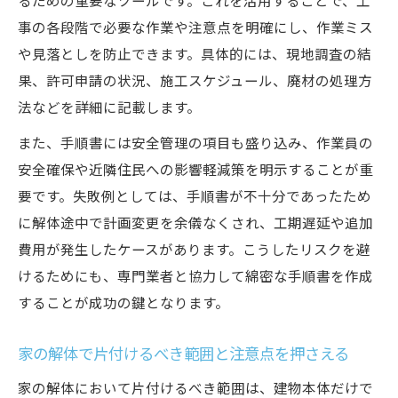
るための重要なツールです。これを活用することで、工
解体工事の届出や法的手続きの違いに注意
事の各段階で必要な作業や注意点を明確にし、作業ミス
しよう
や見落としを防止できます。具体的には、現地調査の結
解体手順やフローチャートで全体像を掴む方法
果、許可申請の状況、施工スケジュール、廃材の処理方
法などを詳細に記載します。
解体工事の手順をフローチャートでわかり
やすく解説
また、手順書には安全管理の項目も盛り込み、作業員の
家の解体工程表を使った全体把握のコツと
安全確保や近隣住民への影響軽減策を明示することが重
手順
要です。失敗例としては、手順書が不十分であったため
一軒家解体の順番と各工程の重要ポイント
に解体途中で計画変更を余儀なくされ、工期遅延や追加
整理
費用が発生したケースがあります。こうしたリスクを避
けるためにも、専門業者と協力して綿密な手順書を作成
解体工事の流れを見える化して失敗を防ぐ
することが成功の鍵となります。
方法
家屋解体の全体像を具体的事例でイメージ
家の解体で片付けるべき範囲と注意点を押さえる
しよう
家の解体において片付けるべき範囲は、建物本体だけで
費用トラブルを防ぐための解体計画とポイント