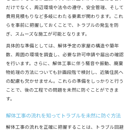
ト整理
だけでなく、周辺環境や法令の遵守、安全管理、そして
家屋解体で発生しやすいトラブル事例と対
費用見積もりなど多岐にわたる要素が関わります。これ
策法
らを事前に把握しておくことで、トラブルの発生を防
解体工事の工程表を使ったスムーズな進行
ぎ、スムーズな施工が可能となります。
管理術
具体的な準備としては、解体予定の家屋の構造や築年
近隣トラブルを避けるための事前挨拶とマ
数、周囲の環境を調査し、必要な許可申請や届出の確認
ナー
を行います。さらに、解体工事に伴う騒音や振動、廃棄
解体工事で押さえるべき安全対策と現場管
物処理の方法についても計画段階で検討し、近隣住民へ
理法
の配慮も欠かせません。これらの準備をしっかりと行う
ことで、後の工程での問題を未然に防ぐことができま
解体工事費用の相場感と予算の立て方のコツ
す。
家屋解体費用の相場を正確に把握するポイ
ント
解体工事の流れを知ってトラブルを未然に防ぐ方法
解体工事費用の内訳と見積もり比較時の注
解体工事の流れを正確に把握することは、トラブル回避
意点