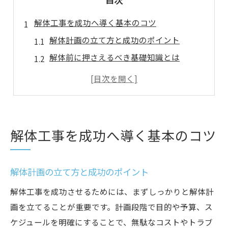
解体工事を成功へ導く基本のコツ
解体計画の立て方と成功のポイント
解体前に押さえるべき基礎知識とは
解体工事の流れを理解して失敗を防ぐ
解体費用の目安と見積もり比較のコツ
解体現場で注意したい安全対策の基本
香川県観音寺市で安心解体の秘訣とは
解体工事を成功へ導く基本のコツ
香川県観音寺市特有の解体事情を知る
地域密着型の解体業者選びのコツ
解体計画の立て方と成功のポイント
観音寺市解体工事で安全性を確保する方法
解体工事を成功させるためには、まずしっかりと解体計
観音寺市での解体費用を賢く抑える秘訣
画を立てることが重要です。計画段階で目的や予算、ス
自治体のサポート制度を活用した解体対策
ケジュールを明確にすることで、無駄なコストやトラブ