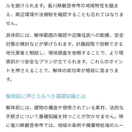
賢く進めるための解体手順ガイド
ルを避けられます。香川県観音寺市の地域特性を踏ま
解体の手順を分かりやすく解説
え、周辺環境や法規制を確認することも忘れてはなりま
事前準備で差がつく解体のコツ
せん。
解体工事の進行管理と注意点
具体的には、解体範囲の確認や近隣住民への配慮、安全
トラブルを防ぐための手続きの流れ
対策の検討などが挙げられます。計画段階で信頼できる
解体時に発生する残置物の処理方法
地元業者と相談し、現地調査を依頼することで、より現
実的かつ安全なプランが立てられます。これらのポイン
失敗しない解体業者選びの極意
トを押さえることで、解体の成功率が格段に高まりま
信頼できる解体業者の見極め方
す。
複数業者の見積もり比較ポイント
解体業者に確認すべき重要項目とは
解体前に押さえるべき基礎知識とは
契約前に確認したいリスクと対策
解体前には、建物の構造や使用されている素材、法的な
口コミや実績を活かした業者選定術
手続きについて基礎知識を持つことが欠かせません。特
安全性重視で解体を進めるポイント
に香川県観音寺市では、地域の条例や廃棄物処理のルー
安全な解体工法と現場管理の基本