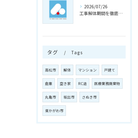
2026/07/26
工事解体期間を徹底解説香川県綾歌郡綾川町で木造住宅をスムーズに解体するスケジュールと注意点
タグ
Tags
高松市
解体
マンション
戸建て
倉庫
空き家
RC造
医療業務廃棄物
丸亀市
坂出市
さぬき市
東かがわ市