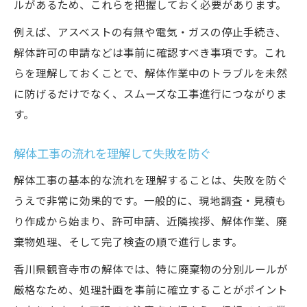
ルがあるため、これらを把握しておく必要があります。
アスベスト対策を徹底した解体の流れ
例えば、アスベストの有無や電気・ガスの停止手続き、
周囲への影響を最小限に抑える工夫
解体許可の申請などは事前に確認すべき事項です。これ
事故を防ぐための現場安全対策
らを理解しておくことで、解体作業中のトラブルを未然
安全基準に基づく解体手順の実践
に防げるだけでなく、スムーズな工事進行につながりま
す。
コストを抑えて家の解体を実現する方法
解体費用の内訳とコスト削減の工夫
解体工事の流れを理解して失敗を防ぐ
複数見積もりで解体価格を安くする方法
解体工事の基本的な流れを理解することは、失敗を防ぐ
自治体や補助金制度の賢い活用術
うえで非常に効果的です。一般的に、現地調査・見積も
費用トラブルを防ぐための注意点
り作成から始まり、許可申請、近隣挨拶、解体作業、廃
無駄のない解体計画で予算内に収める
棄物処理、そして完了検査の順で進行します。
香川県観音寺市の解体では、特に廃棄物の分別ルールが
厳格なため、処理計画を事前に確立することがポイント