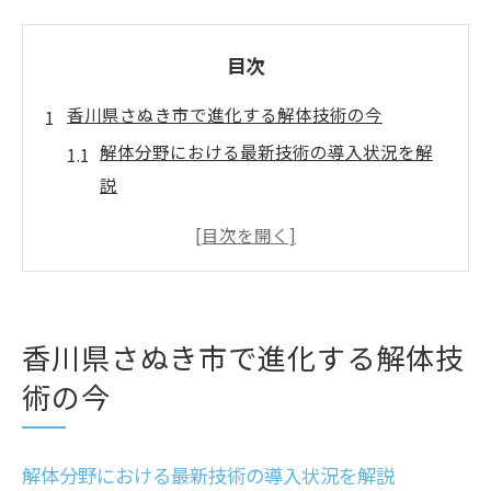
目次
香川県さぬき市で進化する解体技術の今
解体分野における最新技術の導入状況を解
説
香川県さぬき市の解体現場で注目される技
術革新
現地の解体業者が重視する安全対策の新潮
流
香川県さぬき市で進化する解体技
環境配慮を実現する解体手法の発展と特徴
術の今
地元で広がる解体技術の効率化と課題
今後の解体業界を支える技術動向のポイン
ト
解体分野における最新技術の導入状況を解説