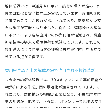
最新解体技術がもたらす安全性向上とは
解体業界では、AI活用やロボット技術の導入が進み、作
最新の解体技術が現場安全性に与える影響
業の自動化と安全性向上が実現しています。香川県さぬ
事故リスク低減に寄与する解体技術の仕組
き市でもこうした技術が採用されており、効率的かつ安
み
全な施工が可能となりました。例えば、遠隔操作の解体
ロボットにより危険箇所での作業負担が軽減され、粉塵
香川県さぬき市で進む安全基準への対応策
抑制装置の導入で環境負荷も低減しています。これらの
現場従事者の安心を守る新しい解体設備の
技術導入により作業時間の短縮と労働災害防止を両立で
特徴
きている点が特徴です。
安全管理と効率化を両立する解体技術の選
択
香川県さぬき市の解体現場で注目される技術革新
業界全体で求められる解体安全対策のトレ
さぬき市の解体現場では、3Dスキャンによる事前調査や
ンド
AI解析による作業計画の最適化が注目されています。こ
環境配慮型の解体法を導入するメリット
れにより、建物構造の把握が正確となり、不要な解体作
解体による環境負荷の低減効果を徹底解説
業の削減が可能です。さらに、IoTセンサーで現場の安全
再資源化とリサイクル推進に貢献する解体