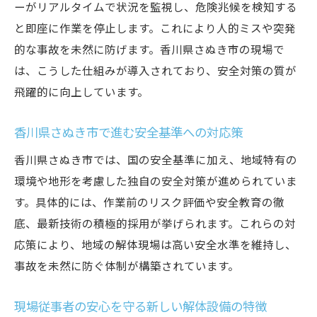
ーがリアルタイムで状況を監視し、危険兆候を検知する
持続可能性を見据えた解体動向の読み解き
と即座に作業を停止します。これにより人的ミスや突発
方
的な事故を未然に防げます。香川県さぬき市の現場で
今後の発展を支える解体技術の挑戦と課題
は、こうした仕組みが導入されており、安全対策の質が
飛躍的に向上しています。
香川県さぬき市で進む安全基準への対応策
香川県さぬき市では、国の安全基準に加え、地域特有の
環境や地形を考慮した独自の安全対策が進められていま
す。具体的には、作業前のリスク評価や安全教育の徹
底、最新技術の積極的採用が挙げられます。これらの対
応策により、地域の解体現場は高い安全水準を維持し、
事故を未然に防ぐ体制が構築されています。
現場従事者の安心を守る新しい解体設備の特徴