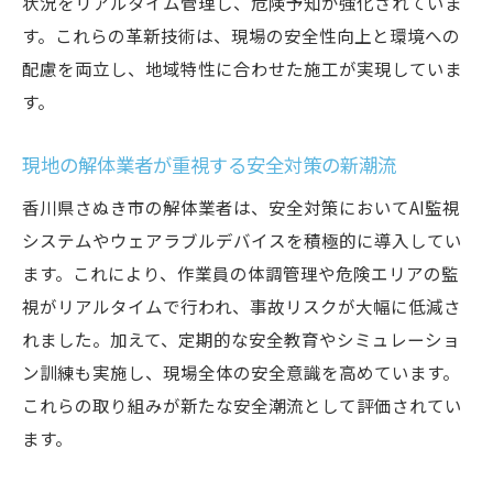
状況をリアルタイム管理し、危険予知が強化されていま
手法
す。これらの革新技術は、現場の安全性向上と環境への
香川県さぬき市で重視される環境配慮型解
配慮を両立し、地域特性に合わせた施工が実現していま
体の実例
す。
廃棄物削減に役立つ最新解体技術のポイン
現地の解体業者が重視する安全対策の新潮流
ト
持続可能な社会を支える解体現場の取り組
香川県さぬき市の解体業者は、安全対策においてAI監視
み
システムやウェアラブルデバイスを積極的に導入してい
ます。これにより、作業員の体調管理や危険エリアの監
環境配慮型解体の導入で得られる事業メリ
視がリアルタイムで行われ、事故リスクが大幅に低減さ
ット
れました。加えて、定期的な安全教育やシミュレーショ
解体現場における自動化技術の活用事例
ン訓練も実施し、現場全体の安全意識を高めています。
自動化が解体現場にもたらす効率化の実態
これらの取り組みが新たな安全潮流として評価されてい
先進的自動化技術による作業負担軽減の効
ます。
果
解体現場の安全性を高める自動化システム