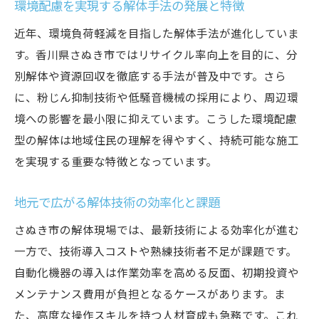
環境配慮を実現する解体手法の発展と特徴
香川県さぬき市で進む自動化導入の現状分
近年、環境負荷軽減を目指した解体手法が進化していま
析
す。香川県さぬき市ではリサイクル率向上を目的に、分
自動化と人の協働が解体作業にもたらす変
別解体や資源回収を徹底する手法が普及中です。さら
化
に、粉じん抑制技術や低騒音機械の採用により、周辺環
今後注目される解体現場の自動化技術の展
境への影響を最小限に抑えています。こうした環境配慮
望
型の解体は地域住民の理解を得やすく、持続可能な施工
AI技術が変える解体作業の新常識
を実現する重要な特徴となっています。
AI導入で進化する解体作業の効率と安全性
地元で広がる解体技術の効率化と課題
香川県さぬき市で広がるAI活用の最前線事
例
さぬき市の解体現場では、最新技術による効率化が進む
一方で、技術導入コストや熟練技術者不足が課題です。
AI技術が解体現場の判断精度を向上させる
自動化機器の導入は作業効率を高める反面、初期投資や
理由
メンテナンス費用が負担となるケースがあります。ま
データ活用による解体プロセス最適化の実
た、高度な操作スキルを持つ人材育成も急務です。これ