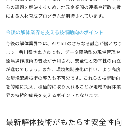
践例
らの課題を解決するため、地元企業間の連携や行政支援
AI連携で実現する環境配慮型の解体現場
による人材育成プログラムが期待されています。
最新AI技術に関心が集まる業界動向とは
効率化を実現するさぬき市の解体現場
今後の解体業界を支える技術動向のポイント
現場効率化を支える最新解体技術の具体策
今後の解体業界では、AIとIoTのさらなる融合が鍵となり
作業時間短縮に寄与する解体プロセス改革
ます。香川県さぬき市でも、データ駆動型の現場管理や
効率重視の解体現場で導入される工夫と技
遠隔操作技術の普及が予測され、安全性と効率性の両立
術
が進むでしょう。また、環境規制強化に伴い、より高度
香川県さぬき市の解体業界が目指す生産性
な環境配慮技術の導入も不可欠です。これらの技術動向
向上
を的確に捉え、積極的に取り入れることが地域の解体業
界の持続的成長を支えるポイントとなります。
人手不足解消に貢献する自動化解体の成果
今後の効率化を左右する解体技術の選び方
持続可能な社会へ導く解体技術の選択肢
最新解体技術がもたらす安全性向
持続可能な社会実現に向けた解体技術の重