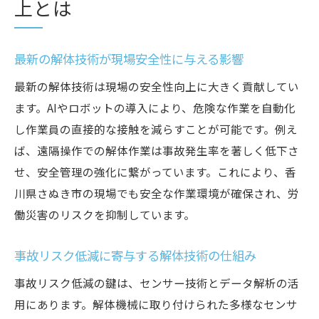
上とは
要性
エコロジーと安全を両立する解体手法の選
び方
最新の解体技術が現場安全性に与える影響
香川県さぬき市で注目されるサステナブル
最新の解体技術は現場の安全性向上に大きく貢献してい
解体
ます。AIやロボットの導入により、危険な作業を自動化
社会課題解決に貢献する解体技術の新提案
し作業員の直接的な接触を減らすことが可能です。例え
ば、遠隔操作での解体作業は事故発生率を著しく低下さ
環境負荷軽減型解体を推進する現場の声
せ、安全管理の強化に繋がっています。これにより、香
将来を見据えた解体技術の選択基準とは
川県さぬき市の現場でも安全な作業環境が確保され、労
これからの香川県さぬき市の解体動向を読む
働災害のリスクを抑制しています。
地域の解体業界で注目の最新トレンドを分
析
事故リスク低減に寄与する解体技術の仕組み
今後導入が期待される革新解体技術の展望
事故リスク低減の鍵は、センサー技術とデータ解析の活
香川県さぬき市の解体業者が目指す未来像
用にあります。解体機械に取り付けられた多様なセンサ
技術進化がもたらす現場変革の可能性