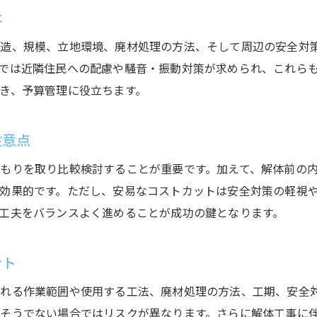
は
高層ビル解体に必要な工法の進化
高層ビル解体で活躍する最新工法の種類
造、規模、立地環境、廃材処理の方法、そして周辺の安全対
だるま落とし工法など特徴的な解体方法の紹介
では近隣住民への配慮や騒音・振動対策が求められ、これら
き、予算管理に役立ちます。
高層ビルの解体に求められる安全対策の変化
現場で選ばれる高層ビル解体の決め手とは
注意点
解体工事における新技術の現状と今後の展望
高層ビル解体工事の成功事例から学ぶ工法
もりを取り比較検討することが重要です。加えて、解体前の
500万円以下の解体工事対応策まとめ
効果的です。ただし、安易なコストカットは安全対策の軽視
工夫をバランスよく進めることが成功の鍵となります。
小規模ビル解体工事で費用を抑える方法
解体費用が500万円以下でできるポイント
ント
予算内で安全に解体工事を進めるコツ
500万円以下の工事に必要な申請と注意点
れる作業範囲や使用する工法、廃材処理の方法、工期、安全
そうでない場合ではリスクが異なります。さらに解体工事に
低予算解体工事で失敗しないための工夫