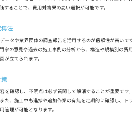
価することで、費用対効果の高い選択が可能です。
解体工事費用を抑えるための事前チェック
事故を防ぐための最新安全対策のポイント
収集法
ビル解体工事で重視すべき安全対策の要点
解体現場での事故を防ぐ最新技術と取組み
データや業界団体の調査報告を活用するのが信頼性が高いで
門家の意見や過去の施工事例の分析から、構造や規模別の費
安全管理体制の構築と徹底ポイント
画が立てられます。
ビル解体工事事故の事例と防止策を解説
作業員と近隣住民の安全確保の取り組み
対策
解体工事安全対策の今と今後の課題
容を確認し、不明点は必ず質問して解消することが重要です
工期短縮を実現する効率的な解体方法
また、施工中も進捗や追加作業の有無を定期的に確認し、ト
ビル解体工事の工期短縮を叶える方法
用管理が可能となります。
効率的な解体手順で工期を短くする工夫
最新解体技術で実現するスピード施工