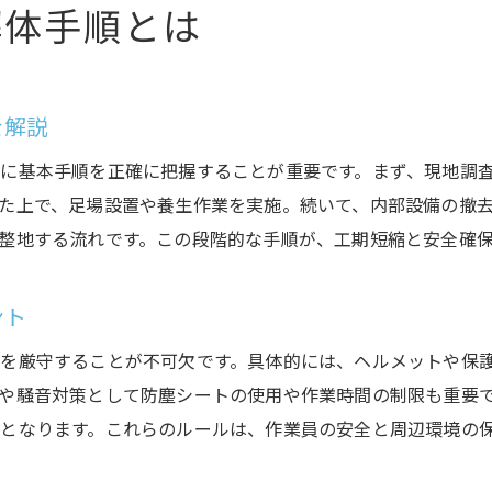
工期短縮のための作業分担と管理術
解体手順とは
作業効率を高めるための現場対策とは
解体工事の工期管理で失敗しないポイント
ビル解体の費用を左右する要素を徹底分析
を解説
解体費用を決める建物構造や立地の違い
に基本手順を正確に把握することが重要です。まず、現地調
ビル解体工事で発生する追加費用の内訳
た上で、足場設置や養生作業を実施。続いて、内部設備の撤
解体費用を抑えるための見積もり活用術
整地する流れです。この段階的な手順が、工期短縮と安全確
周辺環境や作業条件が費用に与える影響
解体工事で費用が高くなる要因を解説
ント
費用対効果で選ぶビル解体の進め方
を厳守することが不可欠です。具体的には、ヘルメットや保
事例から学ぶ高層ビル解体の実践知識
や騒音対策として防塵シートの使用や作業時間の制限も重要
高層ビル解体工事の成功事例と実践ポイント
となります。これらのルールは、作業員の安全と周辺環境の
過去の解体工事事例に学ぶ安全対策の工夫