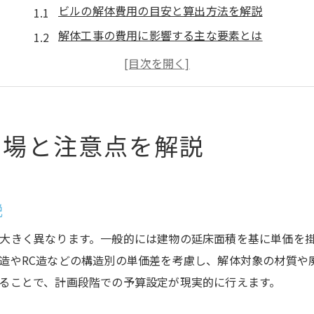
ビルの解体費用の目安と算出方法を解説
解体工事の費用に影響する主な要素とは
ビル解体で費用を抑えるための工夫と注意点
解体費用の見積もりで比較すべきポイント
ビル解体工事の相場を知るための情報収集法
解体工事の費用トラブルを防ぐコツと対策
相場と注意点を解説
安全に進めるための解体手順とは
ビル解体工事の基本手順と作業の流れを解説
解体現場で守るべき安全ルールとポイント
説
手順ごとに求められる解体工事の安全管理
大きく異なります。一般的には建物の延床面積を基に単価を
危険を最小限に抑える作業計画の立て方
造やRC造などの構造別の単価差を考慮し、解体対象の材質や
ビル解体の手順に沿った近隣への配慮方法
ることで、計画段階での予算設定が現実的に行えます。
ビル解体工事でよくある手順ミスの防止策