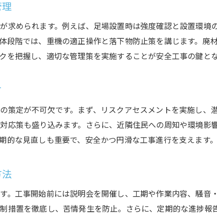
ビル解体動画から得られる現場の知恵
管理
実例でわかる高層ビル解体の課題と解決策
が求められます。例えば、足場設置時は強度確認と設置環境
高層ビル解体工法の実践例と導入効果
体段階では、重機の適正操作と落下物防止策を講じます。廃
解体事例を活かしたトラブル防止対策
クを把握し、適切な管理策を実施することが安全工事の鍵と
方
の策定が不可欠です。まず、リスクアセスメントを実施し、
対応策も盛り込みます。さらに、近隣住民への周知や環境影
期的な見直しも重要で、安全かつ円滑な工事進行を支えます
方法
す。工事開始前には説明会を開催し、工期や作業内容、騒音
抑制措置を徹底し、苦情発生を防止。さらに、定期的な進捗報