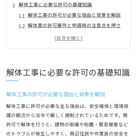
解体工事に必要な許可の基礎知識
解体工事の許可が必要な理由と背景を解説
解体業の許可要件と申請時の注意点を押さ
える
解体工事業登録と許可取得の違いを正しく
理解
建設業許可と解体の関係を基礎から学ぶ
解体工事に必要な許可の基礎知識
解体業許可に必要な資格や実務経験の確認
方法
解体工事の許可が必要な理由と背景を解説
許可なし解体工事に潜むリスクとは
解体工事を許可なしで行う危険性と罰則を
解体工事に許可が必要な主な理由は、安全確保と環境保
解説
護の観点から法令で厳しく規制されているためです。無
許可で解体を行うと、建物の倒壊や粉塵・騒音被害など
無許可解体が事業運営に及ぼす法的リスク
のトラブルが発生しやすく、周辺住民や作業員の安全を
の現実