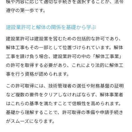
解説
模や内容に応じて適切な手続きを選択することが、法令
遵守の第一歩です。
請負金額と解体業許可の関係を正しく理解
する
建設業許可と解体の関係を基礎から学ぶ
解体工事業登録基準と金額の境界線を確認
建設業許可は建設業を営むための包括的な許可であり、
小規模解体工事でも注意すべき法的リスク
解体工事もその一部として位置づけられています。解体
解体の許可不要と認識されがちなケースの
工事を請け負う場合、建設業許可の中の「解体工事業」
注意点
の許可を取得する必要があり、これにより法的に解体工
登録や資格が求められる解体業の現実
事を行う資格が認められます。
解体業で求められる資格と登録の種類を知
この許可取得には、技術管理者の選任や財務基盤の証明
る
など複数の要件をクリアしなければならず、解体事業者
解体工事業登録資格と認定の流れを詳しく
はこれらの基準を満たすことで信頼性を高められます。
解説
基礎から理解することで、許可取得の準備や申請手続き
解体業許可取得に必要な技術管理者の要件
がスムーズになります。
とは