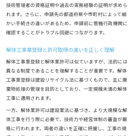
技術管理者の資格証明や過去の実務経験の証明が求めら
建設業と解体工事の要件の違いに注目
れます。さらに、申請先の都道府県や市町村によって細
建設業許可と解体工事業許可の違いを徹底
かい手続きの違いがあるため、申請前に管轄行政機関に
比較
確認することがトラブル回避につながります。
解体業の資格要件が建設業と異なる理由を
解説
解体工事業登録と許可取得の違いを正しく理解
解体工事業登録の必要性と手続きの違いを
解体工事業登録と解体業許可は似ていますが、法的には
理解
異なる制度であることを理解することが重要です。解体
解体業許可と建設業許可の並行取得のポイ
工事業登録は建設リサイクル法に基づくもので、主に廃
ント
棄物処理の管理を目的としており、一定規模未満の解体
建設業法における解体工事の位置付けを知
工事に適用されます。
る
一方、解体業許可は建設業法に基づき、より大規模な解
500万円未満なら解体工事は許可が不要？
体工事を行う際に必要で、技術力や経営体制の審査が厳
解体工事が500万円未満の場合の許可要否を
格に行われます。両者の違いを正確に把握し、工事の規