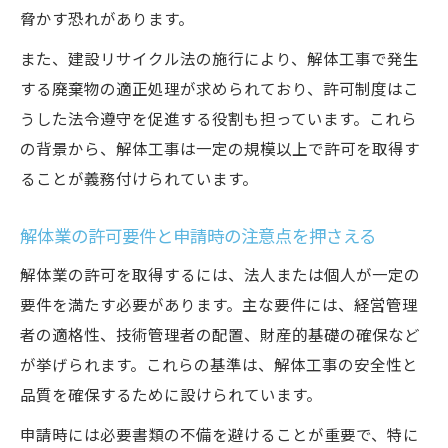
脅かす恐れがあります。
許可なし解体工事によるトラブル事例と対
策方法
また、建設リサイクル法の施行により、解体工事で発生
解体工事で無許可営業が発覚した場合の対
する廃棄物の適正処理が求められており、許可制度はこ
応策
うした法令遵守を促進する役割も担っています。これら
の背景から、解体工事は一定の規模以上で許可を取得す
建設業許可がない場合の解体工事の注意点
ることが義務付けられています。
解体業許可の具体的な申請手順を解説
解体業許可の新規申請に必要な書類と流れ
解体業の許可要件と申請時の注意点を押さえる
解体工事許可申請で注意すべきポイントを
解体業の許可を取得するには、法人または個人が一定の
整理
要件を満たす必要があります。主な要件には、経営管理
解体業許可取得のための資格や登録の準備
者の適格性、技術管理者の配置、財産的基礎の確保など
方法
が挙げられます。これらの基準は、解体工事の安全性と
解体工事業登録資格と申請費用の基礎知識
品質を確保するために設けられています。
申請後の解体業許可審査と期間の流れを解
申請時には必要書類の不備を避けることが重要で、特に
説