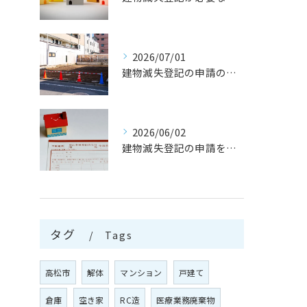
2026/07/01
建物滅失登記の申請の流れとは
2026/06/02
建物滅失登記の申請を行う注意点
タグ
Tags
高松市
解体
マンション
戸建て
倉庫
空き家
RC造
医療業務廃棄物