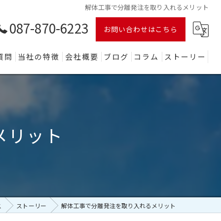
解体工事で分離発注を取り入れるメリット
087-870-6223
お問い合わせはこちら
質問
当社の特徴
会社概要
ブログ
コラム
ストーリー
木造
鉄骨
メリット
ビル
店舗
産業廃棄物
ス
ストーリー
解体工事で分離発注を取り入れるメリット