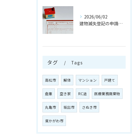
2026/06/02
建物滅失登記の申請を行う注意点
タグ
Tags
高松市
解体
マンション
戸建て
倉庫
空き家
RC造
医療業務廃棄物
丸亀市
坂出市
さぬき市
東かがわ市