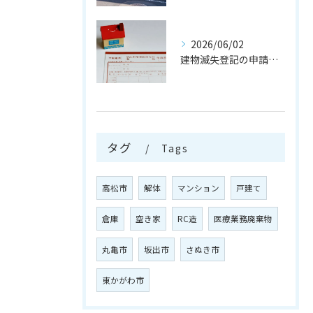
2026/06/02
建物滅失登記の申請を行う注意点
タグ
Tags
高松市
解体
マンション
戸建て
倉庫
空き家
RC造
医療業務廃棄物
丸亀市
坂出市
さぬき市
東かがわ市