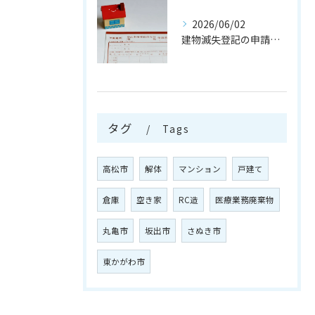
2026/06/02
建物滅失登記の申請を行う注意点
タグ
Tags
高松市
解体
マンション
戸建て
倉庫
空き家
RC造
医療業務廃棄物
丸亀市
坂出市
さぬき市
東かがわ市