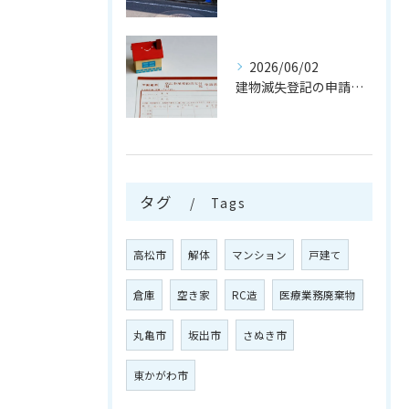
2026/06/02
建物滅失登記の申請を行う注意点
タグ
Tags
高松市
解体
マンション
戸建て
倉庫
空き家
RC造
医療業務廃棄物
丸亀市
坂出市
さぬき市
東かがわ市